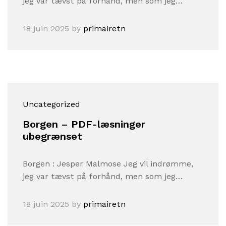
jeg var tævst på forhånd, men som jeg…
18 juin 2025
by
primairetn
Uncategorized
Borgen – PDF-læsninger
ubegrænset
Borgen : Jesper Malmose Jeg vil indrømme,
jeg var tævst på forhånd, men som jeg…
18 juin 2025
by
primairetn