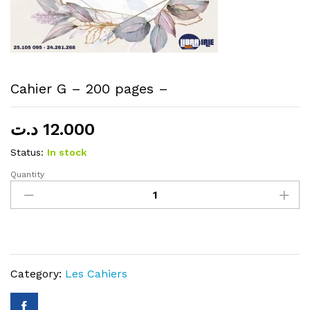
Cahier G – 200 pages –
د.ت
12.000
Status:
In stock
Quantity
Cahier
G
–
200
pages
–
Category:
Les Cahiers
quantity