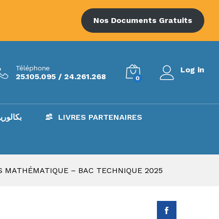
19.000
د.ت
Add to Cart
Nos Documents Gratuits
Téléphone
Log in
25.105.095 / 24.261.268
0
AC – بكالوريا
LIVRES PARTENAIRES
S MATHÉMATIQUE – BAC TECHNIQUE 2025