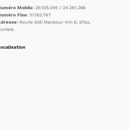
Numéro Mobile
: 25.105.095 / 24.261.268
Numéro Fixe
: 31.162.767
Adresse
: Route Sidi Mansour Km 6, Sfax,
unisie.
ocalisation