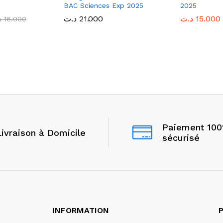
BAC Sciences Exp 2025
2025
د.ت
د.ت
21.000
21.000
د.ت
د.ت
15.000
15.000
د
د
16.000
16.000
Paiement 10
Livraison à Domicile
sécurisé
INFORMATION
P