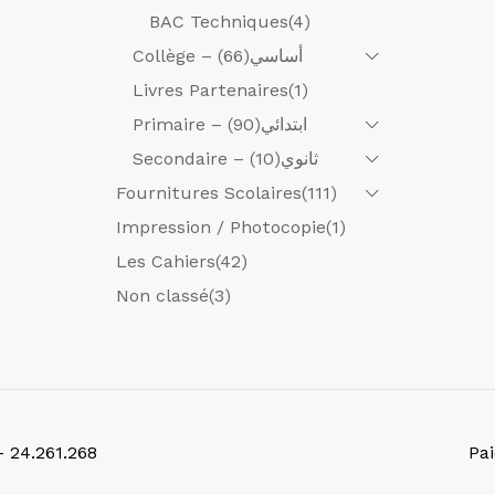
BAC Techniques
(4)
(66)
Collège – أساسي
Livres Partenaires
(1)
(90)
Primaire – ابتدائي
(10)
Secondaire – ثانوي
Fournitures Scolaires
(111)
Impression / Photocopie
(1)
Les Cahiers
(42)
Non classé
(3)
- 24.261.268
Pa