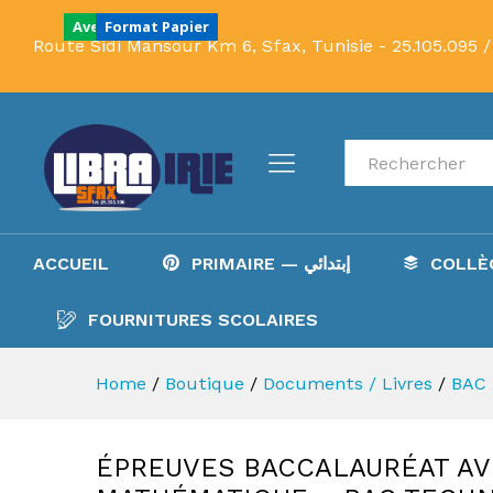
TECHNIQUE 2025
Avec Correction
Format Papier
Route Sidi Mansour Km 6, Sfax, Tunisie -
25.105.095 /
Description
Recherche
ACCUEIL
PRIMAIRE — إبتدائي
FOURNITURES SCOLAIRES
Home
/
Boutique
/
Documents / Livres
/
ÉPREUVES BACCALAURÉAT A