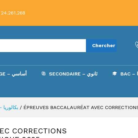
 24.261.268
Chercher
B
SECONDAIRE – ثانوي
COLLÈGE – أساسي
BAC - بكالوريا
/
ÉPREUVES BACCALAURÉAT AVEC CORRECTION
VEC CORRECTIONS