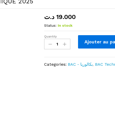
IQUE 2025
د.ت
19.000
Status:
In stock
Quantity
ÉPREUVES
Ajouter au pa
BACCALAURÉAT
AVEC
CORRECTIONS
MATHÉMATIQUE
Categories:
BAC - بكالوريا
,
BAC Tech
-
BAC
TECHNIQUE
2025
quantity