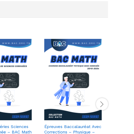
éries Sciences
Épreuves Baccalauréat Avec
LES EXA
nnée – BAC Math
Corrections – Physique –
AVEC COR