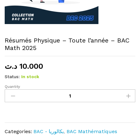
Résumés Physique – Toute l’année – BAC
Math 2025
د.ت
10.000
Status:
In stock
Quantity
Résumés
Physique
–
Toute
l’année
–
Categories:
BAC - بكالوريا
,
BAC Mathématiques
BAC