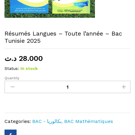
Résumés Langues – Toute l’année – Bac
Tunisie 2025
د.ت
28.000
Status:
In stock
Quantity
Résumés
Langues
–
Toute
l’année
–
Categories:
BAC - بكالوريا
,
BAC Mathématiques
Bac
Tunisie